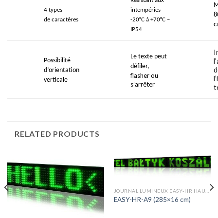
Résistant aux
M
4 types
intempéries
8
de
caractères
-20°C à +70°C
–
c
IP54
I
Le texte peut
Possibilité
l
défiler,
d
d’orientation
flasher ou
l
verticale
s’arr
êter
t
RELATED PRODUCTS
JOURNAL LUMINEUX EASY-HR HAUTEUR 16 CM PITCH 16MM
EASY-HR-A9 (285×16 cm)