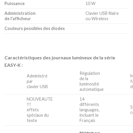
Puissance
10 W
Administration
Clavier USB filaire
de l’afficheur
ou Wireless
Couleurs possibles des diodes
Caractéristiques des journaux lumineux de la série
EASY-K :
Régulation
Administré
M
de la
par
f
luminosité
clavier USB
d
automatique
NOUVEAUTE
14
!!!
différents
S
effets
languages,
c
spéciaux du
incluant le
texte
Français