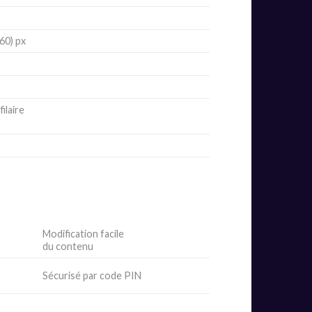
60) px
ilaire
s
Modification facile
du contenu
Sécurisé par code PIN