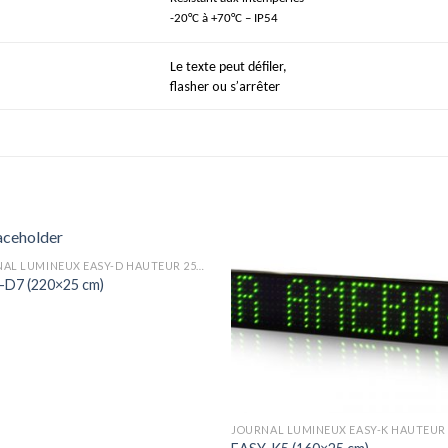
-20°C à +70°C
– IP54
Le texte peut défiler,
flasher ou s’arr
êter
JOURNAL LUMINEUX EASY-D HAUTEUR 25CM PITCH 12MM
-D7 (220×25 cm)