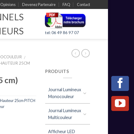
Opinions
Devenez Partenaire
FAQ
Contact
NNELS
IEURS
tel: 06 49 86 97 07
NOCOULEUR
/
 HAUTEUR 25CM
PRODUITS
5 cm)
Journal Lumineux
Monocouleur
D Hauteur 25cm PITCH
eur
Journal Lumineux
Multicouleur
Afficheur LED