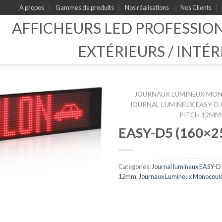
A propos
Gammes de produits
Nos réalisations
Nos Clients
AFFICHEURS LED PROFESSIO
EXTÉRIEURS / INTÉR
JOURNAUX LUMINEUX MO
JOURNAL LUMINEUX EASY-D
PITCH 12MM
EASY-D5 (160×2
Categories:
Journal lumineux EASY-
12mm
,
Journaux Lumineux Monocoul