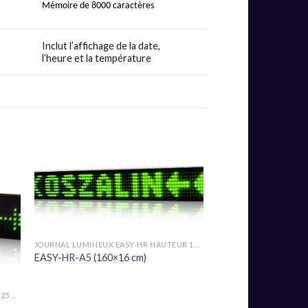
Mémoire de 8000 caractères
Inclut l’affichage de la date,
l’heure et la température
JOURNAL LUMINEUX EASY-HR HAUTEUR 16 CM PITCH 16MM
EASY-HR-A5 (160×16 cm)
JOURNAL LUMINEUX EASY-K HAUTEUR 25 CM PITCH 25MM