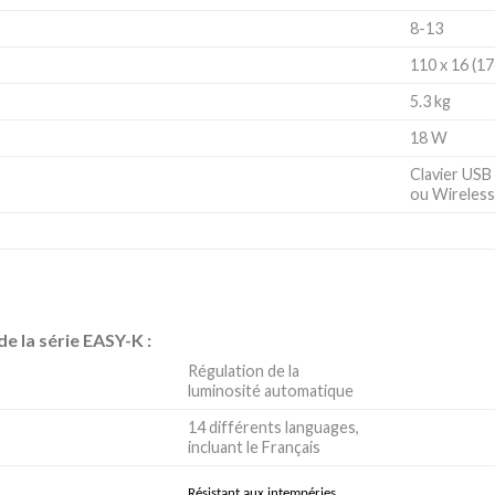
8-13
110 x 16 (17
5.3 kg
18 W
Clavier USB f
ou Wireles
e la série EASY-K :
Régulation de la
luminosité automatique
14 différents languages,
incluant le Français
Résistant aux intempéries