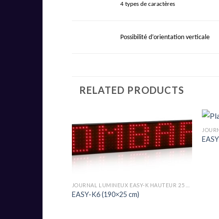
4 types de
caractères
Possibilité d’orientation verticale
RELATED PRODUCTS
EASY
JOURNAL LUMINEUX EASY-K HAUTEUR 25 CM PITCH 25MM
EASY-K6 (190×25 cm)
JOURNAL LUMINEUX EASY-D HAUTEUR 25CM PITCH 12MM