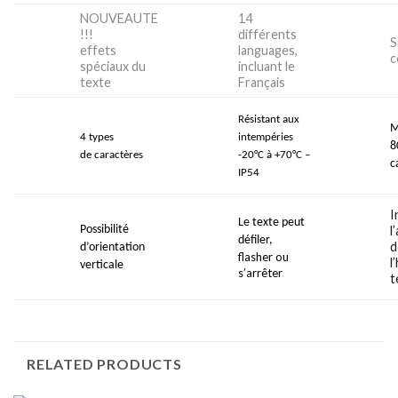
NOUVEAUTE
14
!!!
différents
S
effets
languages,
c
spéciaux du
incluant le
texte
Français
Résistant aux
M
4 types
intempéries
8
de
caractères
-20°C à +70°C
–
c
IP54
I
Le texte peut
Possibilité
l
défiler,
d
d’orientation
flasher ou
l
verticale
s’arr
êter
t
RELATED PRODUCTS