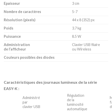
Epaisseur
3 cm
Nombre de caractères
5-7
Résolution (pixels)
44 x 8 (352) px
Poids
3.7 kg
Puissance
8.5 W
Administration
Clavier USB filaire
de l’afficheur
ou Wireless
Couleurs possibles des diodes
Caractéristiques des journaux lumineux de la série
EASY-K :
Régulation
Administré
M
de la
par
f
luminosité
clavier USB
d
automatique