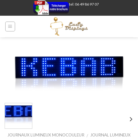
Skip
tel: 06 49 86 97 07
to
content
JOURNAUX LUMINEUX MONOCOULEUR
JOURNAL LUMINEUX
/