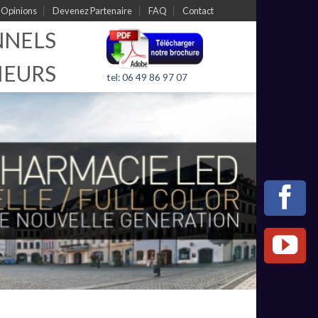
Opinions
Devenez Partenaire
FAQ
Contact
NNELS
IEURS
tel: 06 49 86 97 07