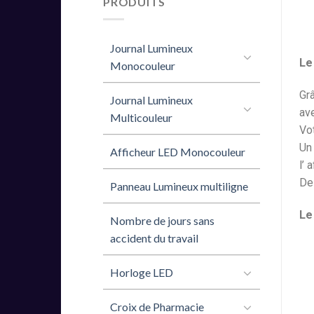
PRODUITS
Journal Lumineux
Le
Monocouleur
Grâ
Journal Lumineux
ave
Multicouleur
Vot
Un 
Afficheur LED Monocouleur
l’ 
De
Panneau Lumineux multiligne
Le
Nombre de jours sans
accident du travail
Horloge LED
Croix de Pharmacie