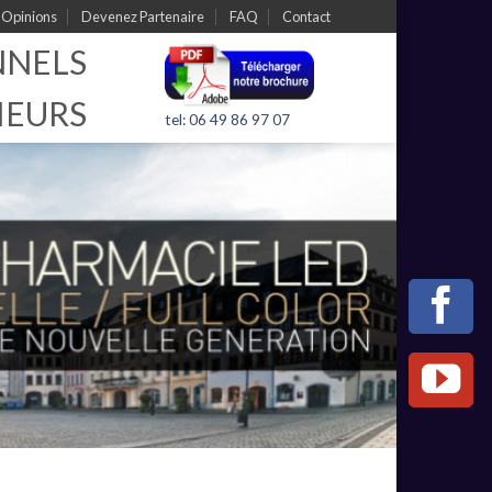
Opinions
Devenez Partenaire
FAQ
Contact
NNELS
IEURS
tel: 06 49 86 97 07