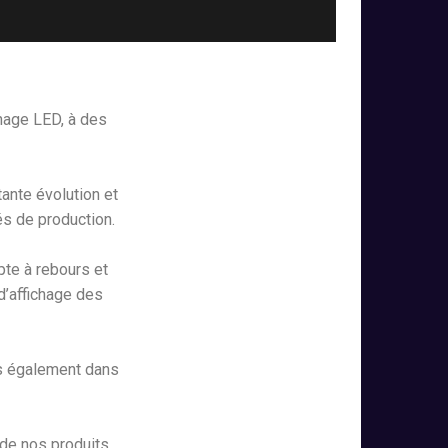
hage LED, à des
ante évolution et
és de production.
te à rebours et
d’affichage des
s également dans
de nos produits,