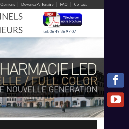
Opinions
Devenez Partenaire
FAQ
Contact
NNELS
IEURS
tel: 06 49 86 97 07