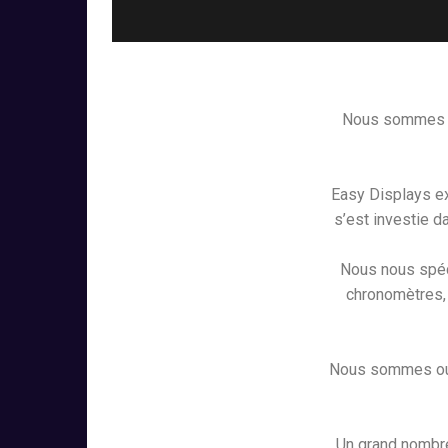
Nous sommes la
Easy Displays ex
s’est investie d
Nous nous spéc
chronomètres, 
Nous sommes ouv
Un grand nombre 