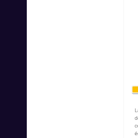
L
d
c
é