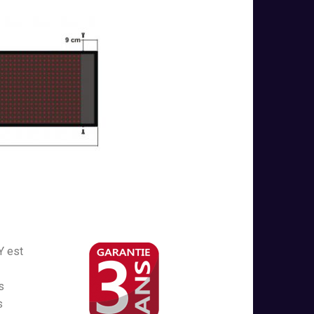
Y est
s
s