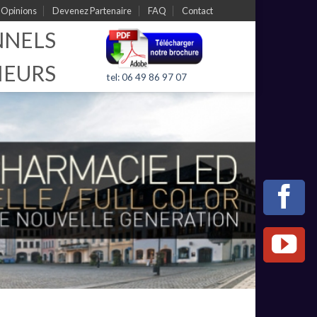
Opinions
Devenez Partenaire
FAQ
Contact
NNELS
IEURS
tel: 06 49 86 97 07