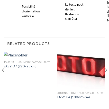
I
Le texte peut
Possibilité
l
défiler,
d
d’orientation
flasher ou
l
verticale
s’arr
êter
t
RELATED PRODUCTS
JOURNAL LUMINEUX EASY-D HAUTEUR 25CM PITCH 12MM
EASY-D7 (220×25 cm)
JOURNAL LUMINEUX EASY-D HAUTEUR 25CM PITCH 12MM
EASY-D4 (130×25 cm)