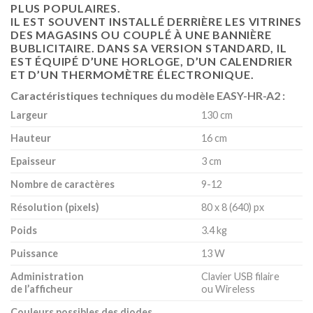
PLUS POPULAIRES.
IL EST SOUVENT INSTALLÉ DERRIÈRE LES VITRINES
DES MAGASINS OU COUPLÉ À UNE BANNIÈRE
BUBLICITAIRE. DANS SA VERSION STANDARD, IL
EST ÉQUIPÉ D’UNE HORLOGE, D’UN CALENDRIER
ET D’UN THERMOMÈTRE ÉLECTRONIQUE.
Caractéristiques techniques du modèle EASY-HR-A2 :
Largeur
130 cm
Hauteur
16 cm
Epaisseur
3 cm
Nombre de caractères
9-12
Résolution (pixels)
80 x 8 (640) px
Poids
3.4 kg
Puissance
13 W
Administration
Clavier USB filaire
de l’afficheur
ou Wireless
Couleurs possibles des diodes