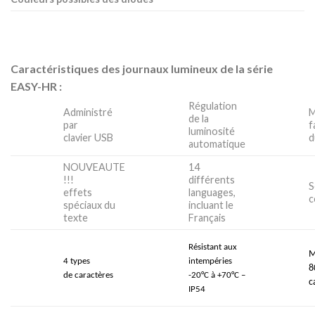
Caractéristiques des journaux lumineux de la série
EASY-HR :
Régulation
Administré
M
de la
par
f
luminosité
clavier USB
d
automatique
NOUVEAUTE
14
!!!
différents
S
effets
languages,
c
spéciaux du
incluant le
texte
Français
Résistant aux
M
4 types
intempéries
8
de
caractères
-20°C à +70°C
–
c
IP54