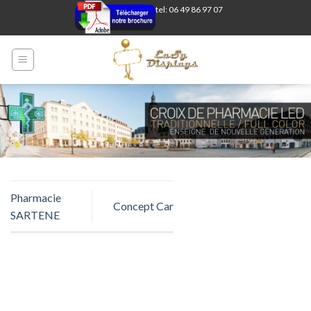
Skip
tel: 06 49 86 97 07
to
content
Pharmacie
Concept Car
SARTENE