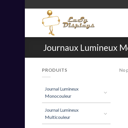
Skip
to
content
Journaux Lumineux M
PRODUITS
No p
Journal Lumineux
Monocouleur
Journal Lumineux
Multicouleur