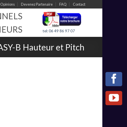
Opinions
Devenez Partenaire
FAQ
Contact
NNELS
IEURS
tel: 06 49 86 97 07
ASY-B Hauteur et Pitch