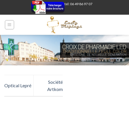
Skip
tel: 06 49 86 97 07
to
content
Société
Optical Lepré
Artkom