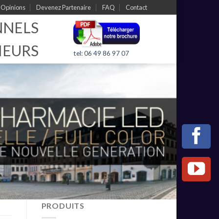
Opinions
Devenez Partenaire
FAQ
Contact
NNELS
IEURS
tel: 06 49 86 97 07
PRODUITS