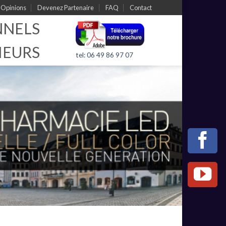
Opinions
Devenez Partenaire
FAQ
Contact
NNELS
IEURS
tel: 06 49 86 97 07